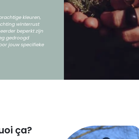
prachtige kleuren,
ichting winterrust
eerder beperkt zijn
oeg gedroogd
oor jouw specifieke
quoi ça?