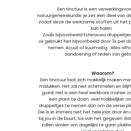
Een tinctuur is een verwerkingsvo
natuurgeneeskunde; je zet een deel van de
zodat deze de werkzame stoffen uit het 
kan halen.
Zoals bijvoorbeeld Echinacea druppeltjes
Je gebruikt het bijvoorbeeld door 3x per d
nemen. Acuut of kuurmatig. Alles afhan
aandoening of reden van geb
Waarom?
Een tinctuur laat zich makkelijk maken me
mislukken. Het zal niet schimmelen en blijf
goed. Het is een heel werkbare manier 
een plant te doen: veel makkelijker o
druppeltjes te nemen dan om de verse pla
Die is er immers niet het hele jaar door én a
bij jou in de buurt, los van het gegeven da
zullen vinden om dagelijks te gaan plukk