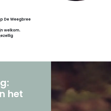
 op De Weegbree
zijn welkom.
ezellig
g:
n het