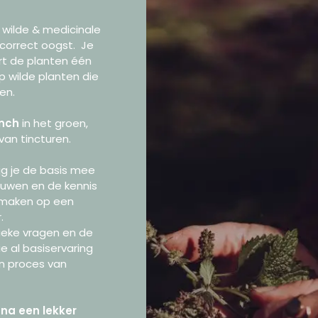
 wilde & medicinale
 correct oogst. Je
rt de planten één
p wilde planten die
pen.
unch
in het groen,
van tincturen.
ijg je de basis mee
ouwen en de kennis
e maken op een
.
fieke vragen en de
e al basiservaring
un proces van
na een lekker