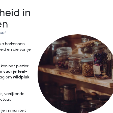
eid in
en
kt!
, ze herkennen
id en die van je
 kan het plezier
 voor je feel-
dag om
wildpluk-
s, verrijkende
nctuur.
e je immuniteit