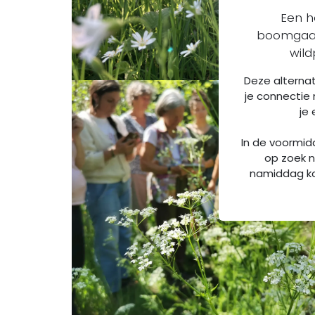
Een h
boomgaar
wild
Deze alterna
je connectie 
je
In de voormi
op zoek n
namiddag k