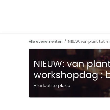
Overslaan naar inhoud
Activiteiten
Alle evenementen
NIEUW: van plant tot m
NIEUW: van plant
workshopdag : b
Allerlaatste plekje