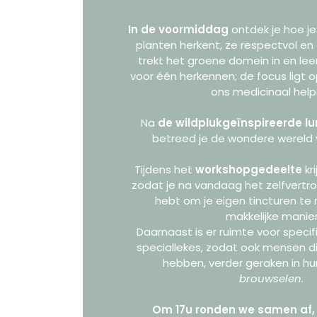
In de voormiddag
ontdek je hoe je
planten herkent, ze respectvol en
trekt het groene domein in en lee
voor één herkennen; de focus ligt o
ons medicinaal hel
Na
de wildplukgeïnspireerde l
betreed je de wondere wereld 
Tijdens het
workshopgedeelte
kr
zodat je na vandaag het zelfvertr
hebt om je eigen tincturen t
makkelijke manier
Daarnaast is er ruimte voor speci
speciallekes, zodat ook mensen di
hebben, verder geraken in h
brouwselen.
Om 17u ronden we samen af, 