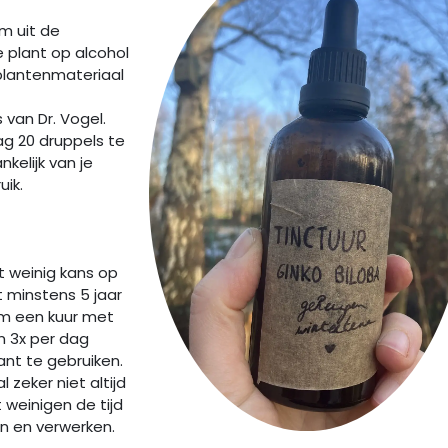
rm uit de
 plant op alcohol
plantenmateriaal
 van Dr. Vogel.
ag 20 druppels te
kelijk van je
ruik.
t weinig kans op
t minstens 5 jaar
om een kuur met
m 3x per dag
nt te gebruiken.
l zeker niet altijd
t weinigen de tijd
en en verwerken.