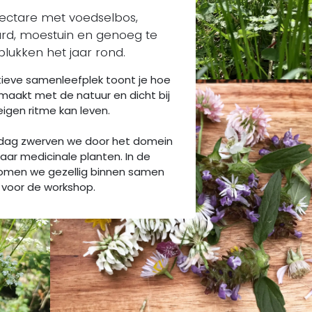
ectare met voedselbos,
d, moestuin en genoeg te
plukken het jaar rond.
tieve samenleefplek toont je hoe
maakt met de natuur en dicht bij
 eigen ritme kan leven.
ddag zwerven we door het domein
aar medicinale planten. In de
omen we gezellig binnen samen
voor de workshop.