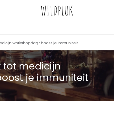
edicijn workshopdag : boost je immuniteit
 tot medicijn
oost je immuniteit