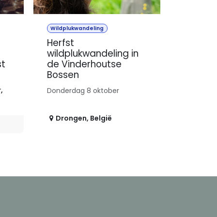
Wildplukwandeling
Herfst
wildplukwandeling in
st
de Vinderhoutse
Bossen
r
,
Donderdag 8 oktober
Drongen
,
België