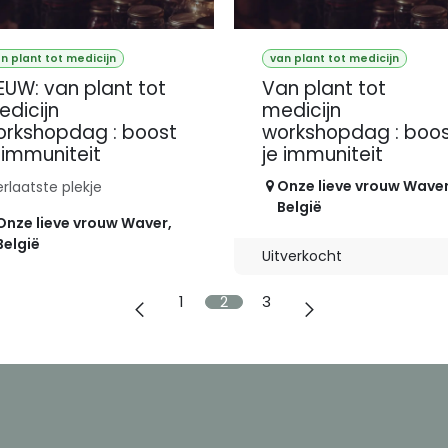
n plant tot medicijn
van plant tot medicijn
EUW: van plant tot
Van plant tot
dicijn
medicijn
orkshopdag : boost
workshopdag : boo
 immuniteit
je immuniteit
Onze lieve vrouw Wave
erlaatste plekje
België
Onze lieve vrouw Waver
,
België
Uitverkocht
1
2
3