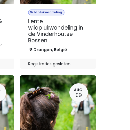
Wildplukwandeling
&
Lente
wildplukwandeling in
de Vinderhoutse
Bossen
r
,
Drongen
,
België
Registraties gesloten
.
AUG.
09