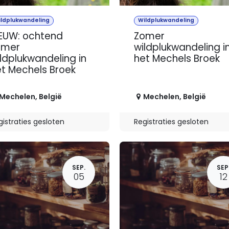
ildplukwandeling
Wildplukwandeling
EUW: ochtend
Zomer
omer
wildplukwandeling i
ldplukwandeling in
het Mechels Broek
t Mechels Broek
Mechelen
,
België
Mechelen
,
België
gistraties gesloten
Registraties gesloten
SEP.
SEP
05
12