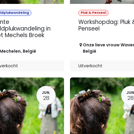
ildplukwandeling
Pluk & Penseel
nte
Workshopdag: Pluk 
ldplukwandeling in
Penseel
t Mechels Broek
Onze lieve vrouw Wave
Mechelen
,
België
België
tverkocht
Uitverkocht
JUN.
JUN
28
28