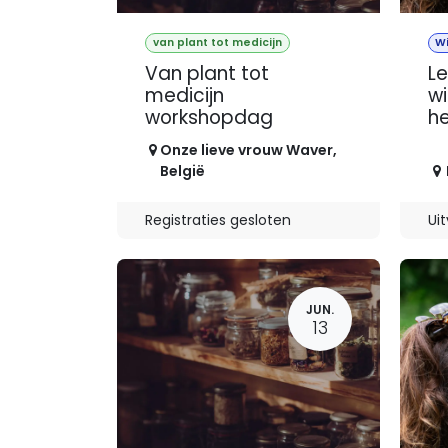
van plant tot medicijn
W
Van plant tot
Le
medicijn
wi
workshopdag
he
Onze lieve vrouw Waver
,
België
Registraties gesloten
Ui
JUN.
13