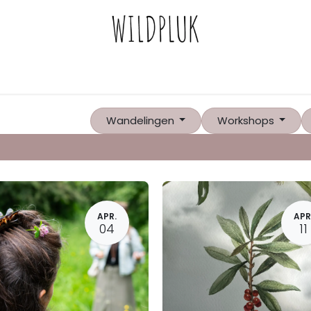
Wandelingen
Workshops
APR.
APR
04
11