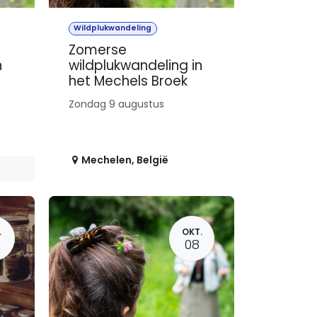
Wildplukwandeling
Zomerse
n
wildplukwandeling in
het Mechels Broek
Zondag 9 augustus
Mechelen
,
België
.
OKT.
08