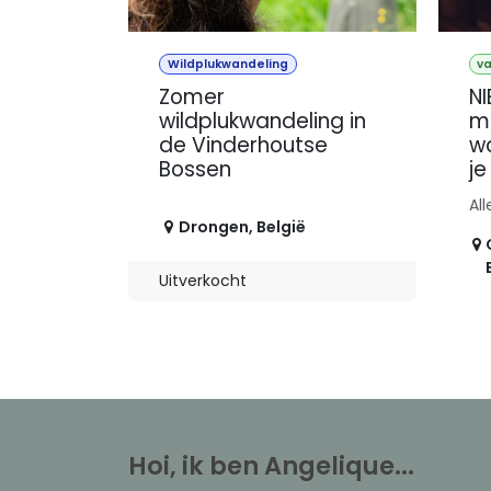
Wildplukwandeling
va
Zomer
NI
wildplukwandeling in
me
de Vinderhoutse
w
Bossen
je
All
Drongen
,
België
Uitverkocht
Hoi, ik ben Angelique...