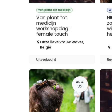
van plant tot medicijn
W
Van plant tot
NI
medicijn
z
workshopdag :
wi
female touch
he
Onze lieve vrouw Waver
,
België
Uitverkocht
Re
AUG.
22