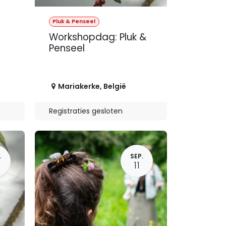
Pluk & Penseel
Workshopdag: Pluk &
Penseel
Mariakerke
,
België
Registraties gesloten
.
SEP.
11