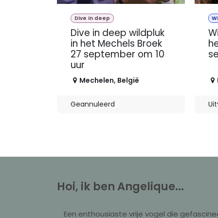
Dive in deep
W
Dive in deep wildpluk
Wi
in het Mechels Broek
he
27 september om 10
s
uur
Mechelen
,
België
Geannuleerd
Ui
Hoi, ik ben Angelique...
Een enthousiaste vrije vogel die gefascine