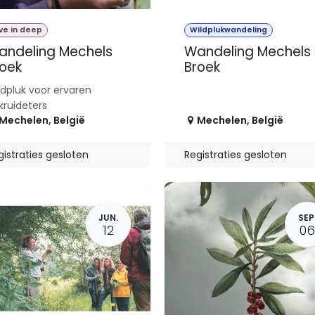
ve in deep
Wildplukwandeling
andeling Mechels
Wandeling Mechels
oek
Broek
ldpluk voor ervaren
kruideters
Mechelen
,
België
Mechelen
,
België
gistraties gesloten
Registraties gesloten
JUN.
SEP
12
06