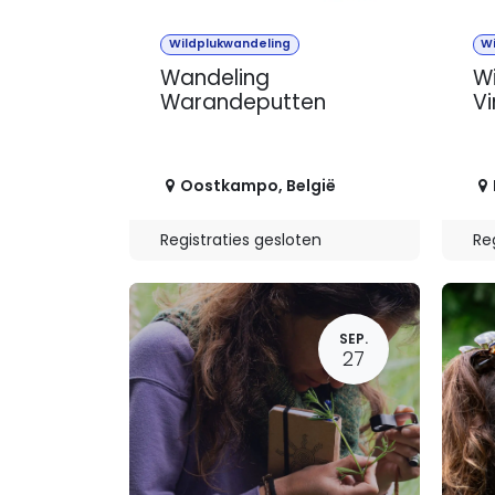
Wildplukwandeling
W
Wandeling
Wi
Warandeputten
V
Oostkampo
,
België
Registraties gesloten
Re
SEP.
27