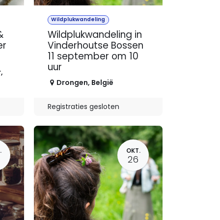
Wildplukwandeling
&
Wildplukwandeling in
er
Vinderhoutse Bossen
11 september om 10
uur
r
,
Drongen
,
België
Registraties gesloten
.
OKT.
26