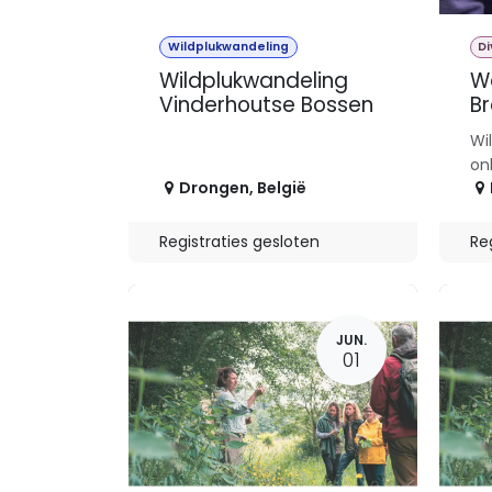
Wildplukwandeling
Di
Wildplukwandeling
W
Vinderhoutse Bossen
Br
Wi
on
Drongen
,
België
Registraties gesloten
Re
JUN.
01