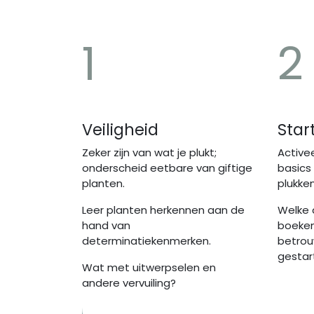
1
2
Veiligheid
Star
Zeker zijn van wat je plukt;
Activee
onderscheid eetbare van giftige
basics 
planten.
plukke
Leer planten herkennen aan de
Welke 
hand van
boeken 
determinatiekenmerken.
betrou
gestar
Wat met uitwerpselen en
andere vervuiling?