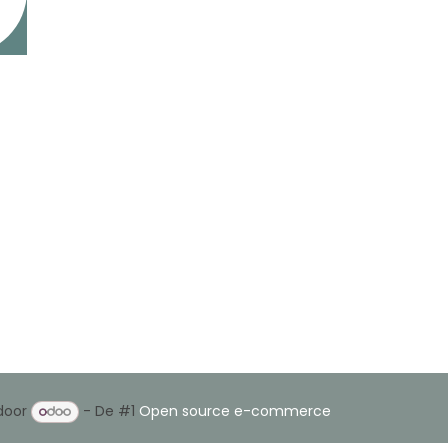
+32 494 48 83 93
angelique@wildpluk.be
n
door
- De #1
Open source e-commerce