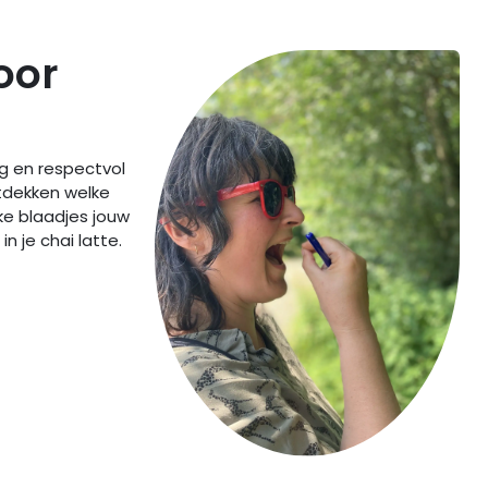
oor
lig en respectvol
tdekken welke
ke blaadjes jouw
 in je chai latte.