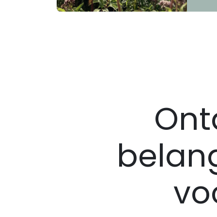
Ont
belang
vo