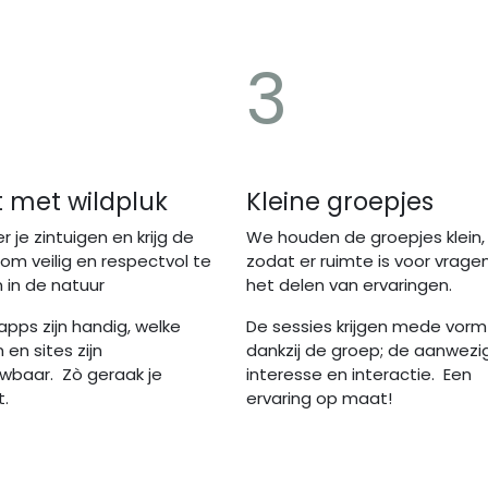
3
t met wildpluk
Kleine groepjes
r je zintuigen en krijg de
We houden de groepjes klein,
om veilig en respectvol te
zodat er ruimte is voor vrage
n in de natuur
het delen van ervaringen.
apps zijn handig, welke
De sessies krijgen mede vorm
en sites zijn
dankzij de groep; de aanwezi
wbaar. Zò geraak je
interesse en interactie. Een
t.
ervaring op maat!