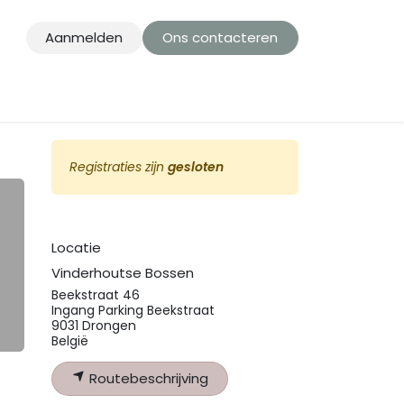
Aanmelden
Ons contacteren
Registraties zijn
gesloten
Locatie
Vinderhoutse Bossen
Beekstraat 46
Ingang Parking Beekstraat
9031 Drongen
België
Routebeschrijving