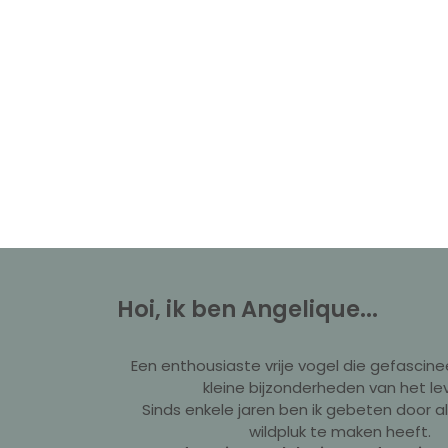
Hoi, ik ben Angelique...
Een enthousiaste vrije vogel die gefascine
kleine bijzonderheden van het le
Sinds enkele jaren ben ik gebeten door a
wildpluk te maken heeft.