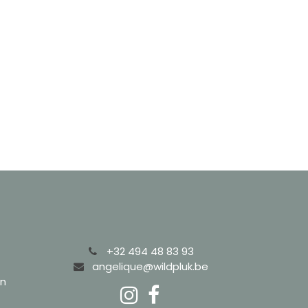
+32 494 48 83 93
angelique@wildpluk.be
n