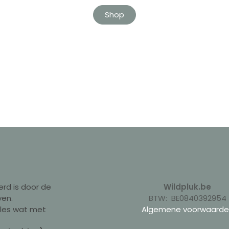
Shop
erd is door de
Wildpluk.be
ven.
BTW: BE0840392954
lles wat met
Algemene voorwaarde