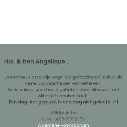
Hoi, ik ben Angelique...
Een enthousiaste vrije vogel die gefascineerd is door de
kleine bijzonderheden van het leven.
Sinds enkele jaren ben ik gebeten door alles wat met
wildpluk te maken heeft.
Een dag niet geplukt, is een dag niet geleefd :-)
Wildpluk.be
BTW: BE0840392954
Algemene voorwaarden